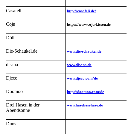
Casafeli
http://casafeli.de/
Coju
https://www.coju-kissen.de
Döll
Die-Schaukel.de
www.die-schaukel.de
disana
www.disana.de
Djeco
www.djeco.com/de
Doomoo
http://doomoo.com/de
Drei Hasen in der
www.hasehasehase.de
Abendsonne
Duns