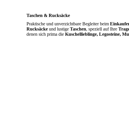
Taschen & Rucksäcke
Praktische und unverzichtbare Begleiter beim
Einkaufe
Rucksäcke
und lustige
Taschen
, speziell auf Ihre
Trage
denen sich prima die
Kuschellieblinge, Legosteine, M
•
Naturkautschuksauger
• Moltoneinlagen, saugfähig und atmungsakt
• Spucktücher
• Stilleinlagen & Still- &Lagerungskissen
• Duftlampe für Kinder