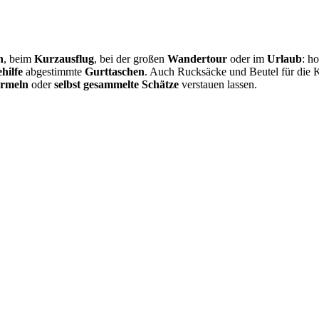
n
, beim
Kurzausflug
, bei der großen
Wandertour
oder im
Urlaub
: h
hilfe
abgestimmte
Gurttaschen
. Auch Rucksäcke und Beutel für die K
urmeln
oder
selbst gesammelte Schätze
verstauen lassen.
iv