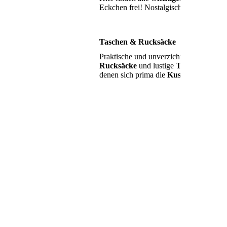
Eckchen frei! Nostalgische
Logo-Tasc
Taschen & Rucksäcke
Praktische und unverzichtbare Begleite
Rucksäcke
und lustige
Taschen
, spezi
denen sich prima die
Kuschellieblinge
•
Naturkautschuksauger
• Moltoneinlagen, saugfähig un
• Spucktücher
• Stilleinlagen & Still- &Lageru
• Duftlampe für Kinder