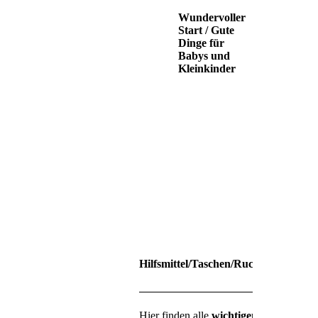
Wundervoller
Start
/
Gute
Dinge für
Babys und
Kleinkinder
Hilfsmittel/Taschen/Rucksäcke die ma
Hier finden alle
wichtigen Dinge
Platz,