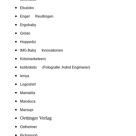
Ebulobo
Engel Reutlingen
Ergobaby
Grödo
Hoppediz
IMG Baby Innovationen
Kidsmarketeers
kolibrikids (Fotografie: Astrid Englmeier)
lenya
Logoshirt
Mamalila
Manduca
Marsupi
Oettinger Verlag
Ostheimer
Pickapooh