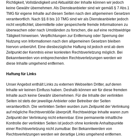
Richtigkeit, Vollständigkeit und Aktualität der Inhalte können wir jedoch
keine Gewähr übernehmen. Als Diensteanbieter sind wir gemäß § 7 Abs.1
TMG für eigene Inhalte auf diesen Seiten nach den allgemeinen Gesetzen
verantwortlich. Nach §§ 8 bis 10 TMG sind wir als Diensteanbieter jedoch
nicht verpflichtet, übermittelte oder gespeicherte fremde Informationen zu
überwachen oder nach Umständen zu forschen, die auf eine rechtswidrige
Tätigkeit hinweisen. Verpflichtungen zur Entfernung oder Sperrung der
Nutzung von Informationen nach den allgemeinen Gesetzen bleiben
hiervon unberührt. Eine diesbezügliche Haftung ist jedoch erst ab dem
Zeitpunkt der Kenntnis einer konkreten Rechtsverletzung möglich. Bei
Bekanntwerden von entsprechenden Rechtsverletzungen werden wir
diese Inhalte umgehend entfernen.
Haftung für Links
Unser Angebot enthält Links zu externen Webseiten Dritter, auf deren
Inhalte wir keinen Einfluss haben. Deshalb können wir für diese fremden
Inhalte auch keine Gewähr übernehmen. Für die Inhalte der verlinkten
Seiten ist stets der jeweilige Anbieter oder Betreiber der Seiten
verantwortlich. Die verlinkten Seiten wurden zum Zeitpunkt der Verlinkung
auf mögliche Rechtsverstöße überprüft. Rechtswidrige Inhalte waren zum
Zeitpunkt der Verlinkung nicht erkennbar. Eine permanente inhaltliche
Kontrolle der verlinkten Seiten ist jedoch ohne konkrete Anhaltspunkte
einer Rechtsverletzung nicht zumutbar. Bei Bekanntwerden von
Rechtsverletzungen werden wir derartige Links umgehend entfernen.