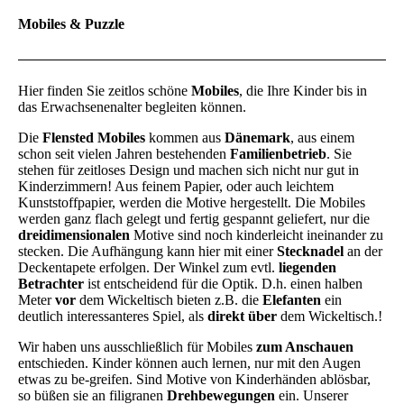
Mobiles & Puzzle
Hier finden Sie zeitlos schöne
Mobiles
, die Ihre Kinder bis in
das Erwachsenenalter begleiten können.
Die
Flensted Mobiles
kommen aus
Dänemark
, aus einem
schon seit vielen Jahren bestehenden
Familienbetrieb
. Sie
stehen für zeitloses Design und machen sich nicht nur gut in
Kinderzimmern! Aus feinem Papier, oder auch leichtem
Kunststoffpapier, werden die Motive hergestellt. Die Mobiles
werden ganz flach gelegt und fertig gespannt geliefert, nur die
dreidimensionalen
Motive sind noch kinderleicht ineinander zu
stecken. Die Aufhängung kann hier mit einer
Stecknadel
an der
Deckentapete erfolgen. Der Winkel zum evtl.
liegenden
Betrachter
ist entscheidend für die Optik. D.h. einen halben
Meter
vor
dem Wickeltisch bieten z.B. die
Elefanten
ein
deutlich interessanteres Spiel, als
direkt über
dem Wickeltisch.!
Wir haben uns ausschließlich für Mobiles
zum Anschauen
entschieden. Kinder können auch lernen, nur mit den Augen
etwas zu be-greifen. Sind Motive von Kinderhänden ablösbar,
so büßen sie an filigranen
Drehbewegungen
ein. Unserer